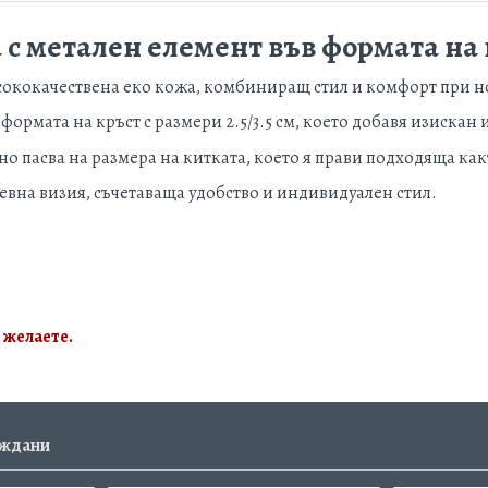
 с метален елемент във формата на 
исококачествена еко кожа, комбиниращ стил и комфорт при н
формата на кръст с размери 2.5/3.5 см, което добавя изискан
о пасва на размера на китката, което я прави подходяща какт
евна визия, съчетаваща удобство и индивидуален стил.
 желаете.
еждани