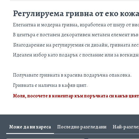
Регулируема гривна от еко кожа
Елегантна и модерна гривна, изработена от шнур от в
В центъра е поставен декоративен метален елемент във 
Благодарение на регулируемия си дизайн, гривната лесн
Идеален избор като подарък с послание или за всекидн
Получавате гривната в красива подаръчна опаковка.
Гривната е налична в кафяв цвят.
Моля, посочете в коментар към поръчката си какъв цвят
Може да ви хареса
Последно разгледани
Най-разгл