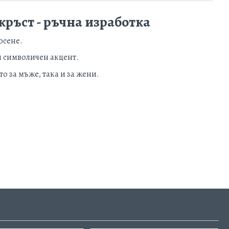
кръст - ръчна изработка
осене.
 и символичен акцент.
о за мъже, така и за жени.