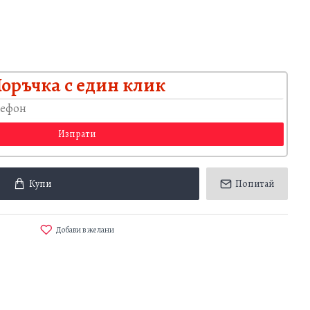
оръчка с един клик
Купи
Попитай
Добави в желани