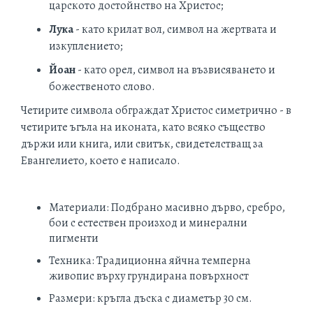
царското достойнство на Христос;
Лука
- като крилат вол, символ на жертвата и
изкуплението;
Йоан
- като орел, символ на възвисяването и
божественото слово.
Четирите символа обграждат Христос симетрично - в
четирите ъгъла на иконата, като всяко същество
държи или книга, или свитък, свидетелстващ за
Евангелието, което е написало.
Материали: Подбрано масивно дърво, сребро,
бои с естествен произход и минерални
пигменти
Техника: Традиционна яйчна темперна
живопис върху грундирана повърхност
Размери: кръгла дъска с диаметър 30 см.