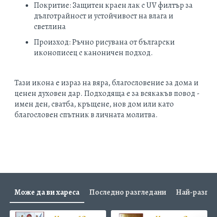
Покритие: Защитен краен лак с UV филтър за
дълготрайност и устойчивост на влага и
светлина
Произход: Ръчно рисувана от български
иконописец с каноничен подход.
Тази икона е израз на вяра, благословение за дома и
ценен духовен дар. Подходяща е за всякакъв повод -
имен ден, сватба, кръщене, нов дом или като
благословен спътник в личната молитва.
Може да ви хареса
Последно разгледани
Най-разгл