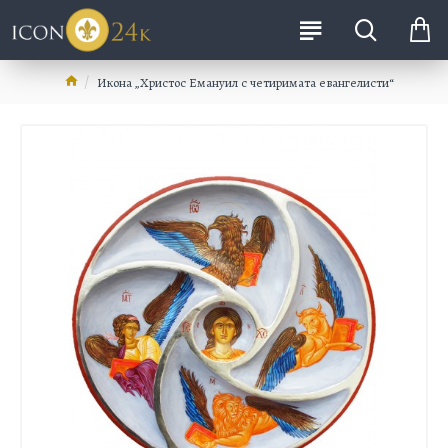
Икона „Христос Емануил с четиримата евангелисти“