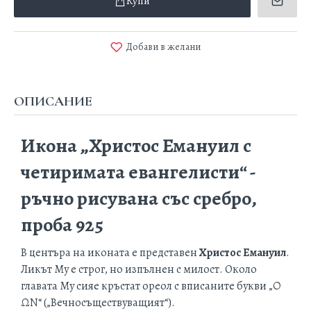
Купи
Добави в желани
ОПИСАНИЕ
Икона „Христос Емануил с
четиримата евангелисти“ -
ръчно рисувана със сребро,
проба 925
В центъра на иконата е представен
Христос Емануил
.
Ликът Му е строг, но изпълнен с милост. Около
главата Му сияе
кръстат ореол
с вписаните букви „Ο
ΩΝ“ („Вечносъществуващият“).