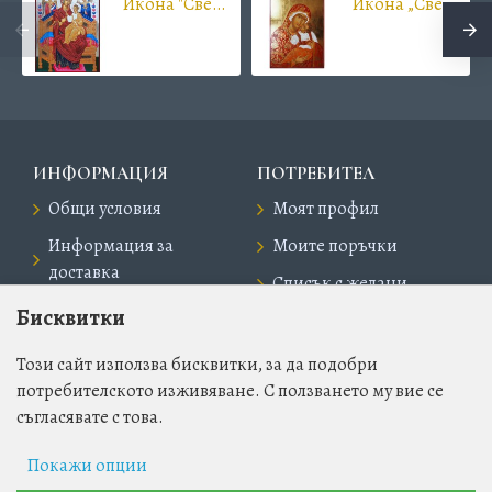
Икона "Света Богородица Всецарица"
Икона „Света Богородица Умиление“ в дървена кутия
ИНФОРМАЦИЯ
ПОТРЕБИТЕЛ
Общи условия
Моят профил
Информация за
Моите поръчки
доставка
Списък с желани
Политика за
Бисквитки
поверителност
Този сайт използва бисквитки, за да подобри
потребителското изживяване. С ползването му вие се
КАТЕГОРИИ
ПОЛЕЗНИ ВРЪЗКИ
съгласявате с това.
Икони
За автора
Бижута и аксесоари
Контакти
Покажи опции