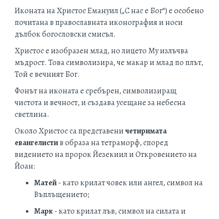
Иконата на Христос Емануил („С нас е Бог“) е особено
почитана в православната иконография и носи
дълбок богословски смисъл.
Христос е изобразен млад, но лицето Му излъчва
мъдрост. Това символизира, че макар и млад по плът,
Той е вечният Бог.
Фонът на иконата е
сребърен
, символизиращ
чистота и вечност, и създава усещане за небесна
светлина.
Около Христос са представени
четиримата
евангелисти
в образа на тетраморф
, според
видението на пророк Йезекиил и Откровението на
Йоан:
Матей
- като крилат човек или ангел, символ на
Въплъщението;
Марк
- като крилат лъв, символ на силата и